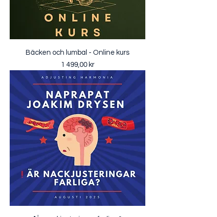
Bäcken och lumbal - Online kurs
Pris
1 499,00 kr