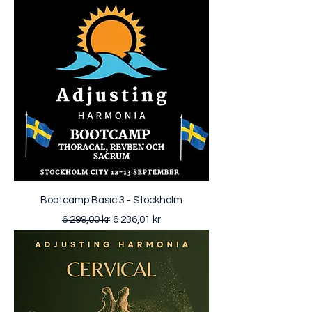
Bootcamp Basic 3 - Stockholm
Ordinarie pris
Reapris
6 299,00 kr
6 236,01 kr