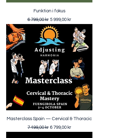
Funktion i fokus
Ordinarie pris
Reapris
6 799,00 kr
5 999,00 kr
Masterclass Spain — Cervical & Thoracic
Ordinarie pris
Reapris
7 499,00 kr
6 799,00 kr