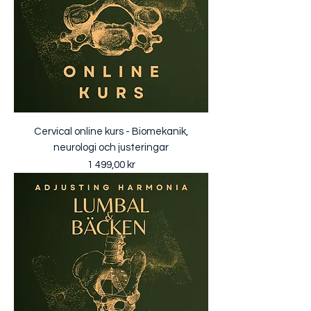
Cervical online kurs - Biomekanik,
neurologi och justeringar
Pris
1 499,00 kr