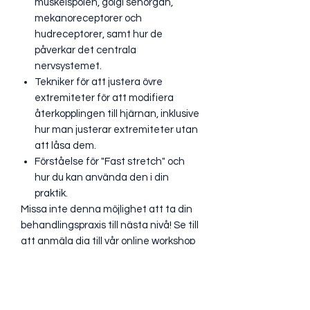
muskelspolen, golgi senorgan,
mekanoreceptorer och
hudreceptorer, samt hur de
påverkar det centrala
nervsystemet.
Tekniker för att justera övre
extremiteter för att modifiera
återkopplingen till hjärnan, inklusive
hur man justerar extremiteter utan
att låsa dem.
Förståelse för "Fast stretch" och
hur du kan använda den i din
praktik.
Missa inte denna möjlighet att ta din
behandlingspraxis till nästa nivå! Se till
att anmäla dig till vår online workshop
och ta del av denna värdefulla
kunskap.
Miss inte chansen att få verktygen för