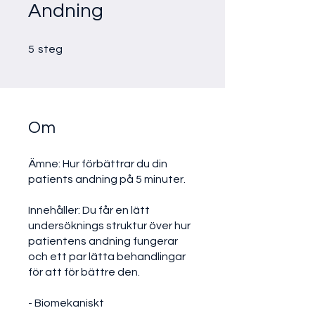
Andning
5 steg
5
steg
Om
Ämne: Hur förbättrar du din
patients andning på 5 minuter.
Innehåller: Du får en lätt
undersöknings struktur över hur
patientens andning fungerar
och ett par lätta behandlingar
för att för bättre den.
- Biomekaniskt