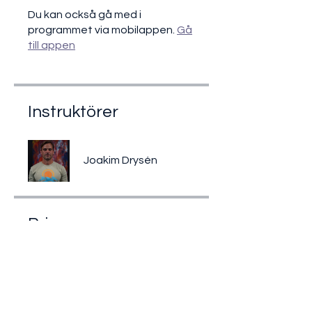
Du kan också gå med i
programmet via mobilappen.
Gå
till appen
Instruktörer
Joakim Drysén
Pris
550,00 kr
Dela