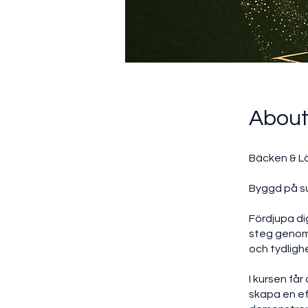
Abou
Bäcken & Lä
Byggd på s
Fördjupa di
steg genom
och tydligh
I kursen får
skapa en ef