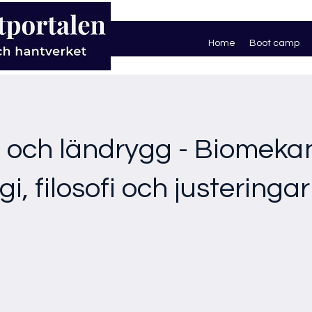
Home
Boot camp
och ländrygg - Biomekan
i, filosofi och justeringar