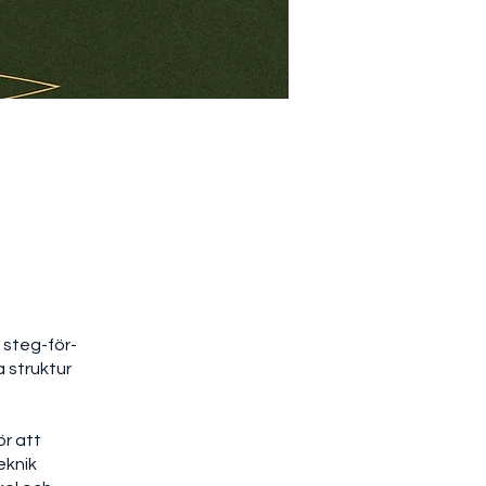
 steg-för-
 struktur
ör att
eknik