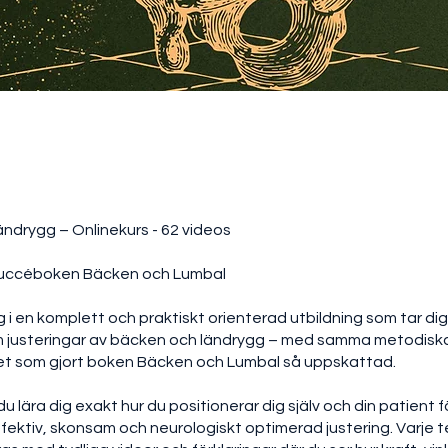
t
ndrygg – Onlinekurs - 62 videos
uccéboken Bäcken och Lumbal
g i en komplett och praktiskt orienterad utbildning som tar dig
 justeringar av bäcken och ländrygg – med samma metodiska
et som gjort boken Bäcken och Lumbal så uppskattad.
 du lära dig exakt hur du positionerar dig själv och din patient f
fektiv, skonsam och neurologiskt optimerad justering. Varje t