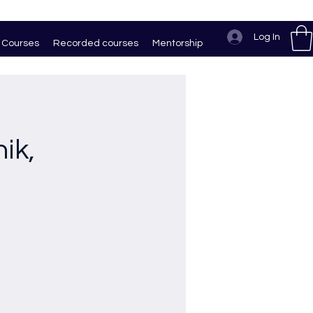
Log In
Courses
Recorded courses
Mentorship
ik,