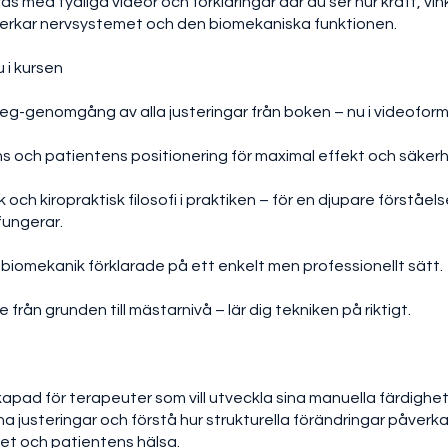
s med tydliga videor och förklaringar där du ser hur kraft, vin
verkar nervsystemet och den biomekaniska funktionen.
 i kursen
eg-genomgång av alla justeringar från boken – nu i videoform
 och patientens positionering för maximal effekt och säkerh
och kiropraktisk filosofi i praktiken – för en djupare förståels
fungerar.
 biomekanik förklarade på ett enkelt men professionellt sätt.
 från grunden till mästarnivå – lär dig tekniken på riktigt.
kapad för terapeuter som vill utveckla sina manuella färdighet
na justeringar och förstå hur strukturella förändringar påverka
et och patientens hälsa.