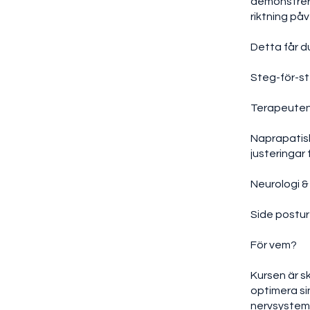
demonstrera
riktning på
Detta får du
Steg-för-st
Terapeutens
Naprapatisk 
justeringar 
Neurologi &
Side posture
För vem?
Kursen är s
optimera si
nervsystem