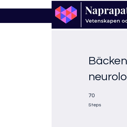
Bäcken 
neurolog
70 Steps
70
Steps