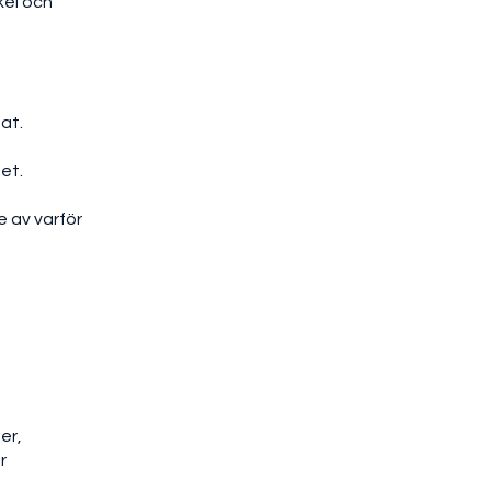
kel och
at.
et.
e av varför
er,
r